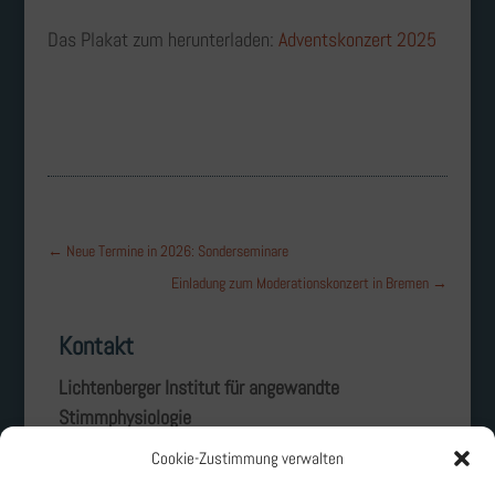
Das Plakat zum herunterladen:
Adventskonzert 2025
←
Neue Termine in 2026: Sonderseminare
Einladung zum Moderationskonzert in Bremen
→
Kontakt
Lichtenberger Institut für angewandte
Stimmphysiologie
Landgraf-Georg-Straße 2
Cookie-Zustimmung verwalten
D – 64405 Fischbachtal