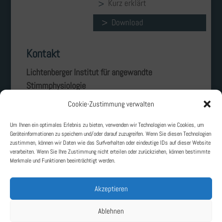
Kurz erklärt
Download
Kontakt
Lichtenberger Institut für angewandte
Stimmphysiologie
Landgraf-Georg-Straße 2
Cookie-Zustimmung verwalten
D - 64405 Fischbachtal
Um Ihnen ein optimales Erlebnis zu bieten, verwenden wir Technologien wie Cookies, um
Telefon: +49 6166 - 8490
Geräteinformationen zu speichern und/oder darauf zuzugreifen. Wenn Sie diesen Technologien
zustimmen, können wir Daten wie das Surfverhalten oder eindeutige IDs auf dieser Website
E-Mail: sekretariat@lichtenberger-institut.de
verarbeiten. Wenn Sie Ihre Zustimmung nicht erteilen oder zurückziehen, können bestimmte
Merkmale und Funktionen beeinträchtigt werden.
Akzeptieren
Ablehnen
Lichtenberger Institut