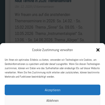
Neue Termine in 2026: Themenseminare
Okt. 12, 2025
| 0 Kommentieren
Wir freuen uns auf die anstehenden
Themenseminare in 2026: Sa. 14.02. - So.
15.02.2026 Thema „Sinne“ Sa. 09.05. - So.
10.05.2026 Thema „Instrumentalspiel“ Sa.
13.06. - So. 14.06.2026 Thema „Körper“ Sa.
19.09. - So....
Cookie-Zustimmung verwalten
mehr lesen
Um Ihnen ein optimales Erlebnis zu bieten, verwenden wir Technologien wie Cookies, um
Geräteinformationen zu speichern und/oder darauf zuzugreifen. Wenn Sie diesen Technologien
zustimmen, können wir Daten wie das Surfverhalten oder eindeutige IDs auf dieser Website
« Ältere Einträge
verarbeiten. Wenn Sie Ihre Zustimmung nicht erteilen oder zurückziehen, können bestimmte
Merkmale und Funktionen beeinträchtigt werden.
Akzeptieren
Ablehnen
Lichtenberger Institut