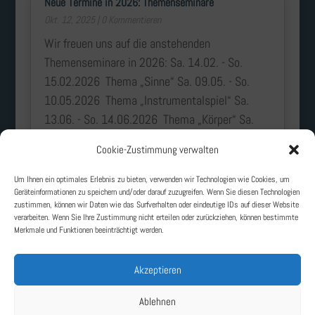
Neue Termine in 2026: Themenseminare
Okt. 12, 2025
| 0 Kommentieren
Wir freuen uns auf die anstehenden
Themenseminare in 2026: Sa. 14.02. - So.
15.02.2026 Thema „Sinne“ Sa. 09.05. - So.
10.05.2026 Thema „Instrumentalspiel“ Sa.
13.06. - So. 14.06.2026 Thema „Körper“ Sa.
19.09. - So....
Cookie-Zustimmung verwalten
mehr lesen
Um Ihnen ein optimales Erlebnis zu bieten, verwenden wir Technologien wie Cookies, um
Geräteinformationen zu speichern und/oder darauf zuzugreifen. Wenn Sie diesen Technologien
zustimmen, können wir Daten wie das Surfverhalten oder eindeutige IDs auf dieser Website
« Ältere Einträge
verarbeiten. Wenn Sie Ihre Zustimmung nicht erteilen oder zurückziehen, können bestimmte
Merkmale und Funktionen beeinträchtigt werden.
Akzeptieren
Ablehnen
Lichtenberger Institut