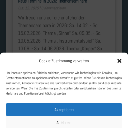
Neue Termine in 2026: Themenseminare
Okt. 12, 2025
| 0 Kommentieren
Wir freuen uns auf die anstehenden
Themenseminare in 2026: Sa. 14.02. - So.
15.02.2026 Thema „Sinne“ Sa. 09.05. - So.
10.05.2026 Thema „Instrumentalspiel“ Sa.
13.06. - So. 14.06.2026 Thema „Körper“ Sa.
19.09. - So....
Cookie-Zustimmung verwalten
mehr lesen
Um Ihnen ein optimales Erlebnis zu bieten, verwenden wir Technologien wie Cookies, um
Geräteinformationen zu speichern und/oder darauf zuzugreifen. Wenn Sie diesen Technologien
zustimmen, können wir Daten wie das Surfverhalten oder eindeutige IDs auf dieser Website
« Ältere Einträge
verarbeiten. Wenn Sie Ihre Zustimmung nicht erteilen oder zurückziehen, können bestimmte
Merkmale und Funktionen beeinträchtigt werden.
Akzeptieren
Ablehnen
Lichtenberger Institut