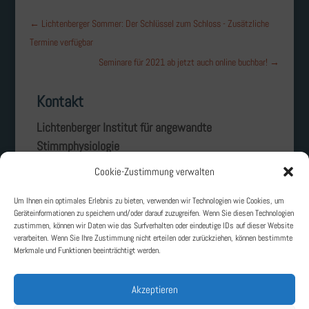
←
Lichtenberger Sommer: Der Schlüssel zum Schloss - Zusätzliche
Termine verfügbar
Seminare für 2021 ab jetzt auch online buchbar!
→
Kontakt
Lichtenberger Institut für angewandte
Stimmphysiologie
Landgraf-Georg-Straße 2
Cookie-Zustimmung verwalten
D – 64405 Fischbachtal
Um Ihnen ein optimales Erlebnis zu bieten, verwenden wir Technologien wie Cookies, um
Telefon: +49 6166 – 8490
Geräteinformationen zu speichern und/oder darauf zuzugreifen. Wenn Sie diesen Technologien
zustimmen, können wir Daten wie das Surfverhalten oder eindeutige IDs auf dieser Website
E-Mail: sekretariat@lichtenberger-institut.de
verarbeiten. Wenn Sie Ihre Zustimmung nicht erteilen oder zurückziehen, können bestimmte
Merkmale und Funktionen beeinträchtigt werden.
Akzeptieren