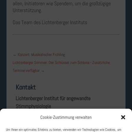
allen, Initiatoren wie Spendern, um die großzügige
Unterstützung.
Das Team des Lichtenberger Instituts
←
Konzert: Musikalischer Frühling
Lichtenberger Sommer: Der Schlüssel zum Schloss - Zusätzliche
Termine verfügbar
→
Kontakt
Lichtenberger Institut für angewandte
Stimmphysiologie
Landgraf-Georg-Straße 2
Cookie-Zustimmung verwalten
D – 64405 Fischbachtal
Um Ihnen ein optimales Erlebnis zu bieten, verwenden wir Technologien wie Cookies, um